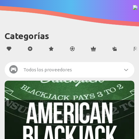
Categorías
Todos los proveedores