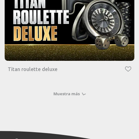
Titan roulette deluxe
Muestra más