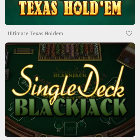
Ultimate Texas Holdem