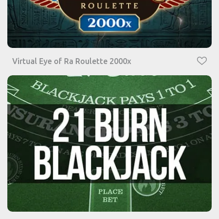
Virtual Eye of Ra Roulette 2000x