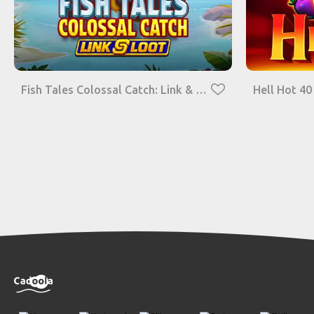
Fish Tales Colossal Catch: Link & Loot
Hell Hot 40