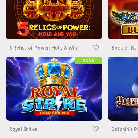
5 Relics of Power: Hold & Win
Book of Ra
NOVÉ
Royal Strike
Dolphin's P