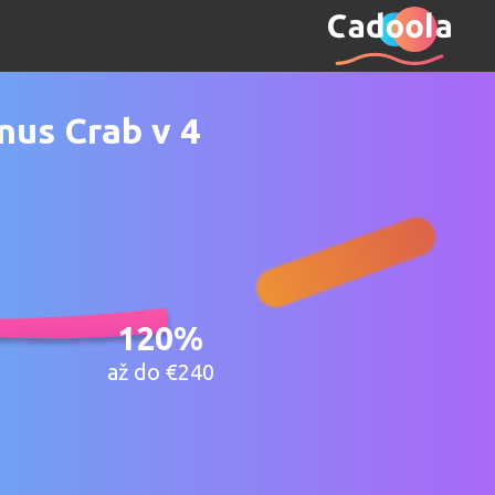
onus Crab v 4
120%
až do €240