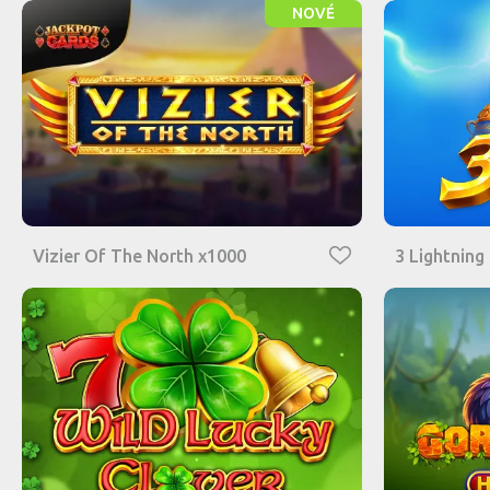
NOVÉ
Vizier Of The North x1000
3 Lightning 