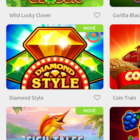
Wild Lucky Clover
Gorilla Blas
NOVÉ
Diamond Style
Coin Train
NOVÉ