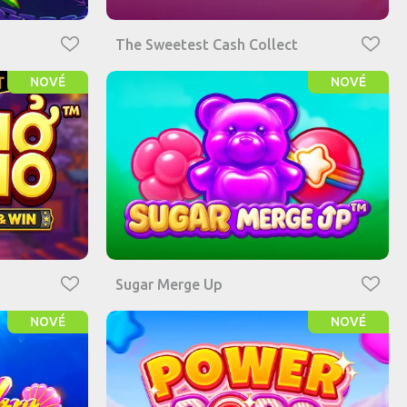
The Sweetest Cash Collect
NOVÉ
NOVÉ
Sugar Merge Up
NOVÉ
NOVÉ