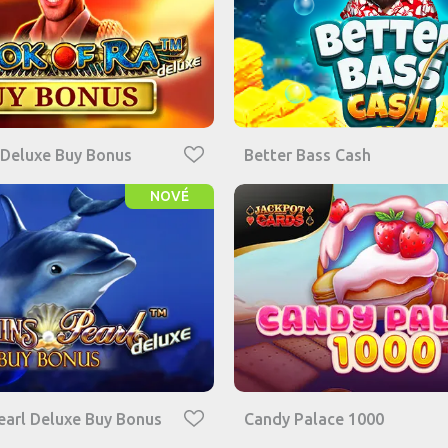
 Deluxe Buy Bonus
Better Bass Cash
NOVÉ
earl Deluxe Buy Bonus
Candy Palace 1000