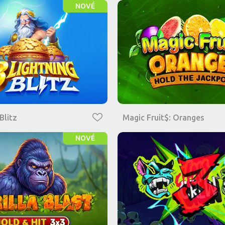
NOVÉ
Blitz
Magic Fruit$: Oranges
NOVÉ