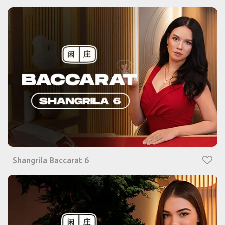
Shangrila Baccarat 6