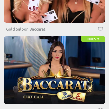
Gold Saloon Baccarat
NUEVO