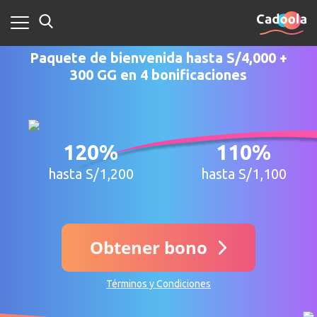
Paquete de bienvenida hasta S/4,000 +
300 GG en 4 bonificaciones
120%
110%
hasta S/1,200
hasta S/1,100
Obtener bono
Términos y Condiciones