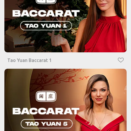
Tao Yuan Baccarat 1