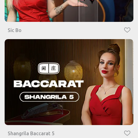
Sic Bo
Shangrila Baccarat 5