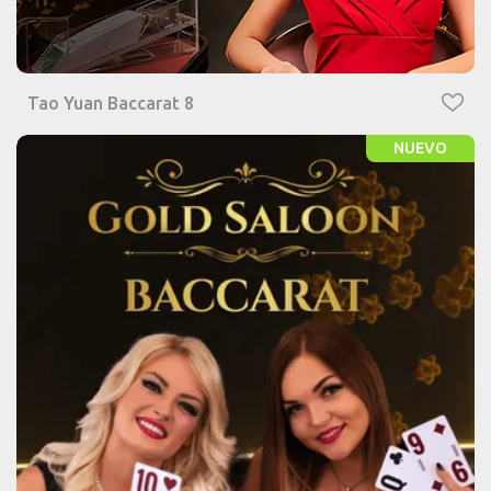
Tao Yuan Baccarat 8
NUEVO