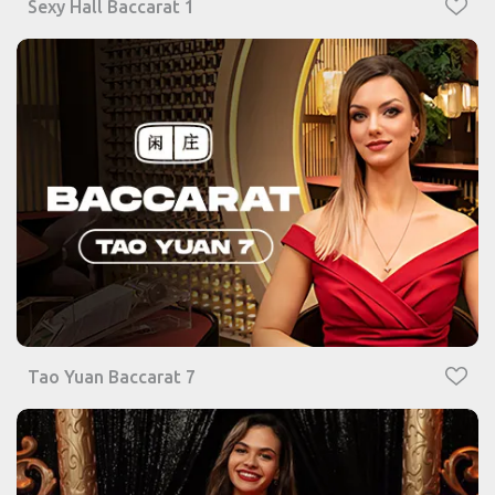
Sexy Hall Baccarat 1
Tao Yuan Baccarat 7