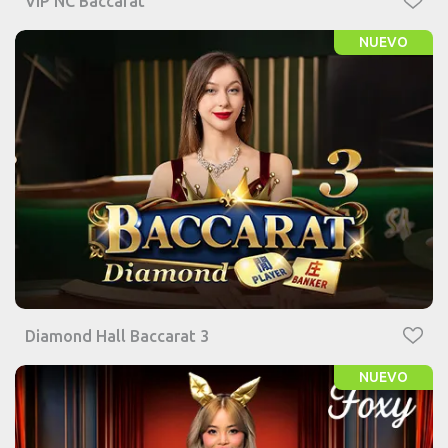
VIP NC Baccarat
NUEVO
Diamond Hall Baccarat 3
NUEVO