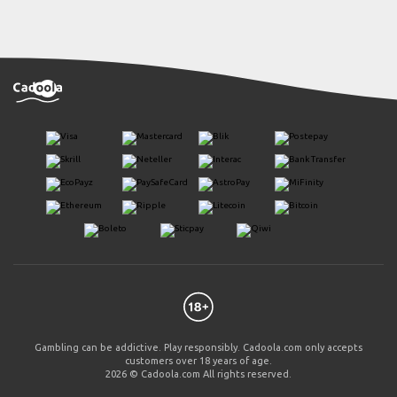
Gambling can be addictive. Play responsibly. Cadoola.com only accepts
customers over 18 years of age.
2026 © Cadoola.com All rights reserved.