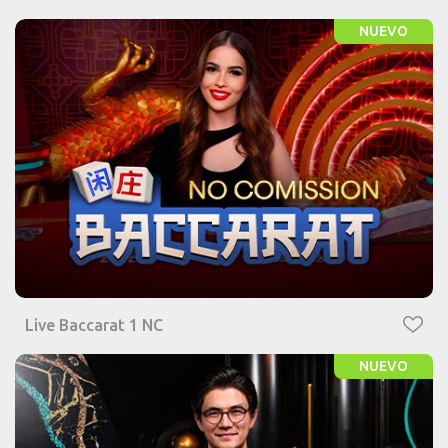
NUEVO
Live Baccarat 1 NC
NUEVO