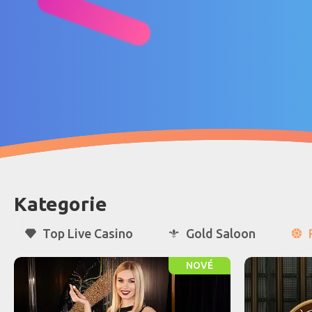
Kategorie
Top Live Casino
Gold Saloon
NOVÉ