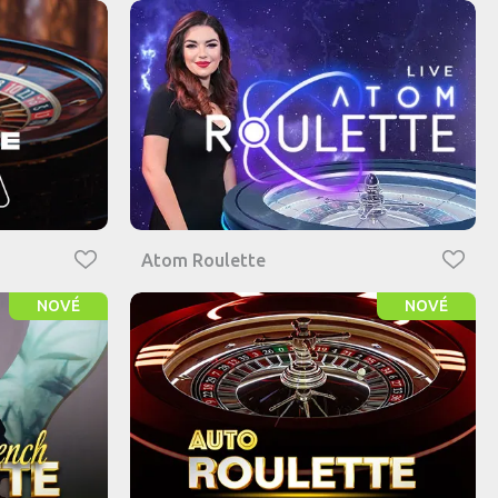
Atom Roulette
NOVÉ
NOVÉ