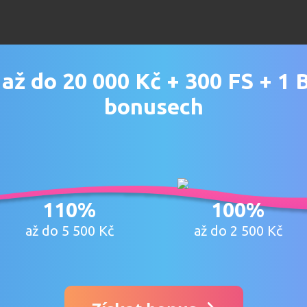
 až do 20 000 Kč + 300 FS + 1
bonusech
110%
100%
až do 5 500 Kč
až do 2 500 Kč