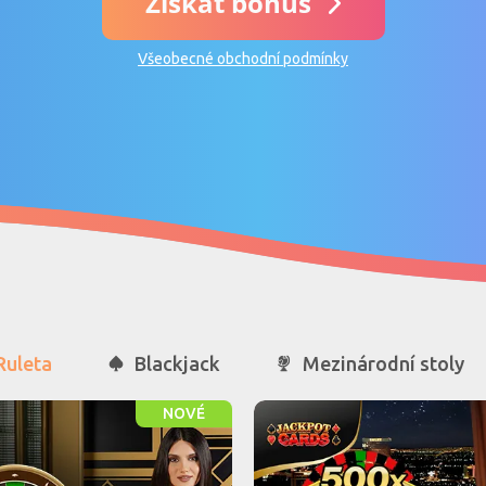
Získat bonus
Všeobecné obchodní podmínky
Ruleta
Blackjack
Mezinárodní stoly
NOVÉ