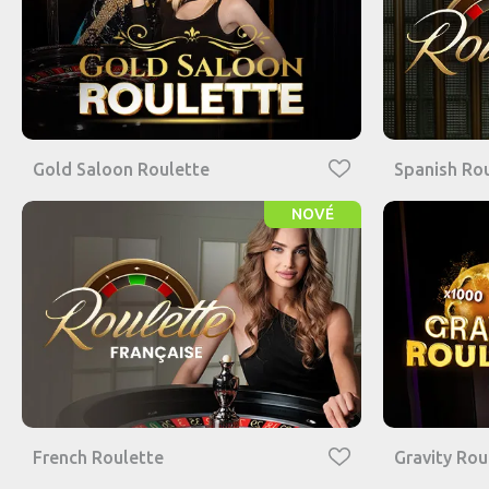
Gold Saloon Roulette
Spanish Ro
NOVÉ
French Roulette
Gravity Rou