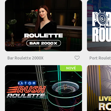
Bar Roulette 2000X
Port Roule
NOVÉ