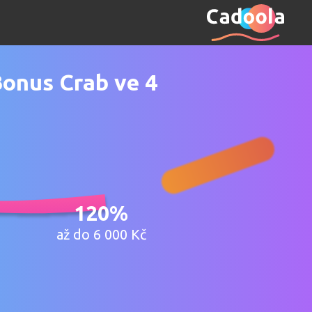
 Bonus Crab ve 4
120%
až do 6 000 Kč